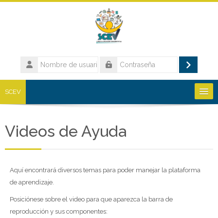
Salta al contenido principal
Nombre
de
Acceder
Contraseña
usuario
SCEV
Cursos por categoría
Videos de Ayuda
Cursos disponibles
Aquí encontrará diversos temas para poder manejar la plataforma
de aprendizaje.
Español - Internacional ‎(es)‎
Posiciónese sobre el video para que aparezca la barra de
Buscar
reproducción y sus componentes: