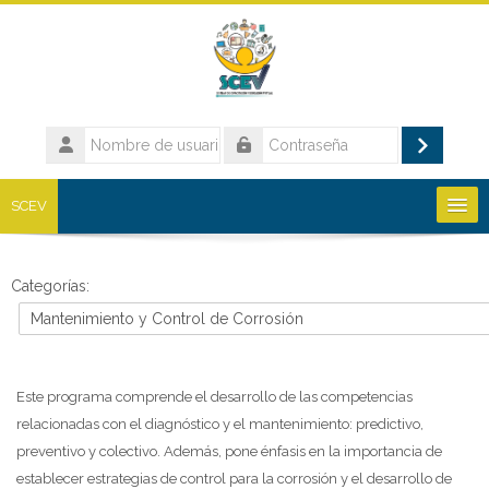
Salta al contenido principal
Nombre
de
Acceder
Contraseña
usuario
SCEV
Cursos por categoría
Categorías:
Cursos disponibles
Este programa comprende el desarrollo de las competencias
relacionadas con el diagnóstico y el mantenimiento: predictivo,
Español - Internacional ‎(es)‎
preventivo y colectivo. Además, pone énfasis en la importancia de
Buscar
establecer estrategias de control para la corrosión y el desarrollo de